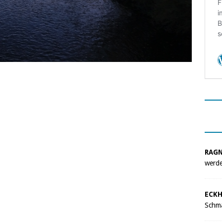
RAG
werde
ECKH
Schma