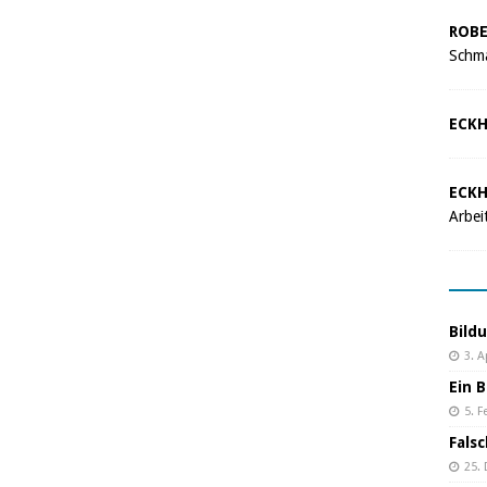
ROBE
Schma
ECKH
ECKH
Arbei
Bild
3. A
Ein B
5. F
Fals
25.