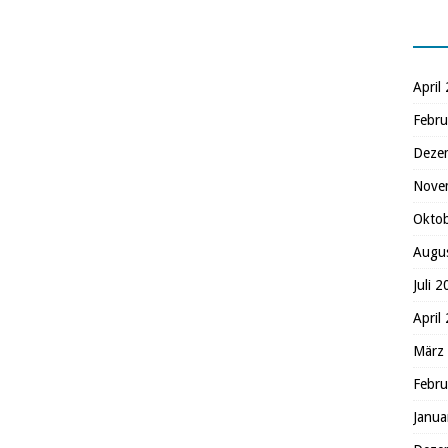
April
Febru
Deze
Nove
Okto
Augu
Juli 
April
März
Febru
Janua