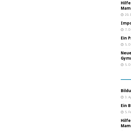
Hilf
Mama
20.
Impo
7. 
Ein 
5. 
Neue
Gym
5. 
Bild
3. A
Ein B
5. F
Hilf
Mama