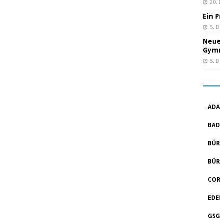
20.
Ein 
5. 
Neue
Gym
5. 
ADA
BAD
BÜR
BÜR
COR
EDE
GSG