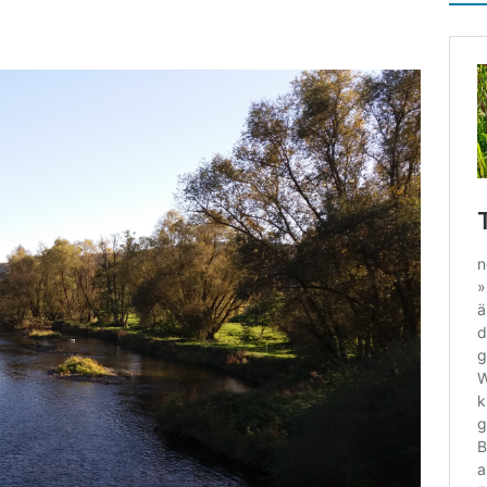
che Helden, wahre Opfer
ALLGEMEIN
e bei Entscheidungsfindung für die Mamas und Papas
ALLGEMEIN
ierender Vorlesewettbewerb am GSG
ALLGEMEIN
a mutantur,
ALLGEMEIN