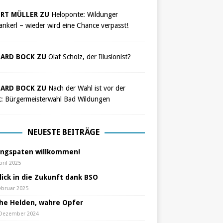
RT MÜLLER ZU
Heloponte: Wildunger
nkerl – wieder wird eine Chance verpasst!
ARD BOCK ZU
Olaf Scholz, der Illusionist?
ARD BOCK ZU
Nach der Wahl ist vor der
t: Bürgermeisterwahl Bad Wildungen
NEUESTE BEITRÄGE
ungspaten willkommen!
pril 2025
lick in die Zukunft dank BSO
ebruar 2025
che Helden, wahre Opfer
 Dezember 2024