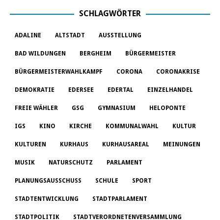
SCHLAGWÖRTER
ADALINE
ALTSTADT
AUSSTELLUNG
BAD WILDUNGEN
BERGHEIM
BÜRGERMEISTER
BÜRGERMEISTERWAHLKAMPF
CORONA
CORONAKRISE
DEMOKRATIE
EDERSEE
EDERTAL
EINZELHANDEL
FREIE WÄHLER
GSG
GYMNASIUM
HELOPONTE
IGS
KINO
KIRCHE
KOMMUNALWAHL
KULTUR
KULTUREN
KURHAUS
KURHAUSAREAL
MEINUNGEN
MUSIK
NATURSCHUTZ
PARLAMENT
PLANUNGSAUSSCHUSS
SCHULE
SPORT
STADTENTWICKLUNG
STADTPARLAMENT
STADTPOLITIK
STADTVERORDNETENVERSAMMLUNG