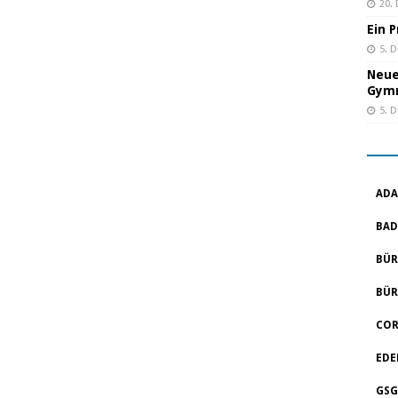
20.
Ein 
5. 
Neue
Gym
5. 
ADA
BAD
BÜR
BÜR
COR
EDE
GSG