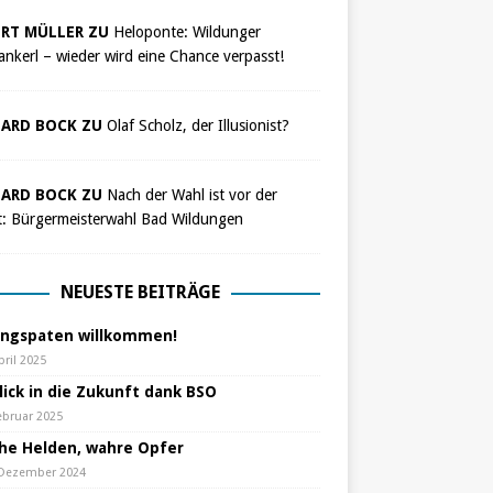
RT MÜLLER ZU
Heloponte: Wildunger
nkerl – wieder wird eine Chance verpasst!
ARD BOCK ZU
Olaf Scholz, der Illusionist?
ARD BOCK ZU
Nach der Wahl ist vor der
t: Bürgermeisterwahl Bad Wildungen
NEUESTE BEITRÄGE
ungspaten willkommen!
pril 2025
lick in die Zukunft dank BSO
ebruar 2025
che Helden, wahre Opfer
 Dezember 2024