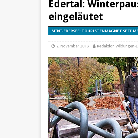
Edertal: Winterpa
[ 25. Dezember 2024 ]
Fals
eingeläutet
[ 20. Dezember 2024 ]
Hilf
[ 7. Dezember 2024 ]
Impon
MINI-EDERSEE: TOURISTENMAGNET SEIT MEH
[ 24. Januar 2022 ]
Tempor
2. November 2018
Redaktion Wildungen-Di