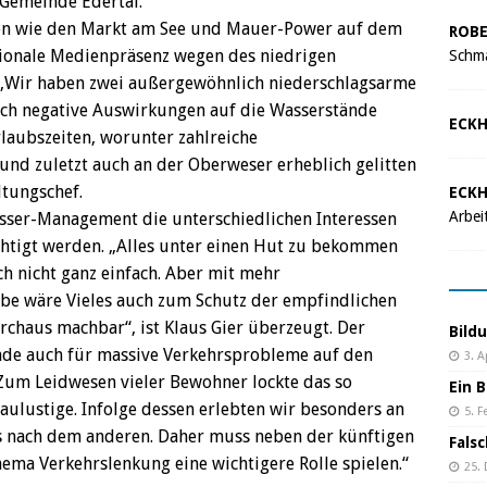
 Gemeinde Edertal.
gen wie den Markt am See und Mauer-Power auf dem
ROBE
ionale Medienpräsenz wegen des niedrigen
Schma
 „Wir haben zwei außergewöhnlich niederschlagsarme
 auch negative Auswirkungen auf die Wasserstände
ECKH
aubszeiten, worunter zahlreiche
nd zuletzt auch an der Oberweser erheblich gelitten
ltungschef.
ECKH
Arbei
ser-Management die unterschiedlichen Interessen
sichtigt werden. „Alles unter einen Hut zu bekommen
ch nicht ganz einfach. Aber mit mehr
be wäre Vieles auch zum Schutz der empfindlichen
chaus machbar“, ist Klaus Gier überzeugt. Der
Bild
de auch für massive Verkehrsprobleme auf den
3. A
Zum Leidwesen vieler Bewohner lockte das so
Ein B
aulustige. Infolge dessen erlebten wir besonders an
5. F
 nach dem anderen. Daher muss neben der künftigen
Fals
ema Verkehrslenkung eine wichtigere Rolle spielen.“
25.