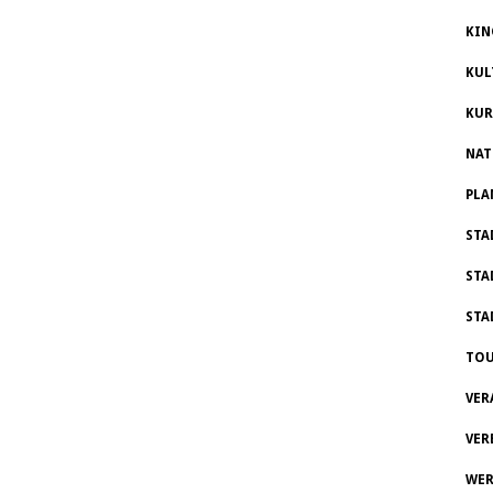
KIN
KUL
KUR
NAT
PLA
STA
STA
STA
TOU
VER
VER
WER