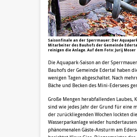
Saisonfinale an der Sperrmauer: Der Aquapark
Mitarbeiter des Bauhofs der Gemeinde Ederta
reinigen die Anlage. Auf dem Foto: Jurij Moser 
Die Aquapark-Saison an der Sperrmauer
Bauhofs der Gemeinde Edertal haben di
wenigen Tagen abgeschaltet. Nach mehr
Bäche und Becken des Mini-Edersees ger
Große Mengen herabfallenden Laubes, 
sind wie jedes Jahr der Grund für ein
der zurückliegenden Wochen lockten di
Wasserparkanlage wieder hundertausend
phänomenalen Gäste-Ansturm am Edersee