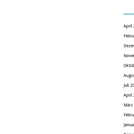
April
Febru
Deze
Nove
Okto
Augu
Juli 
April
März
Febru
Janua