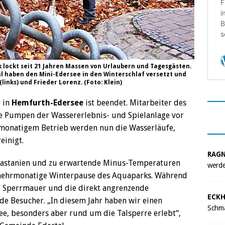
 lockt seit 21 Jahren Massen von Urlaubern und Tagesgästen.
l haben den Mini-Edersee in den Winterschlaf versetzt und
(links) und Frieder Lorenz. (Foto: Klein)
 in
Hemfurth-Edersee
ist beendet. Mitarbeiter des
e Pumpen der Wassererlebnis- und Spielanlage vor
monatigem Betrieb werden nun die Wasserläufe,
einigt.
RAG
Kastanien und zu erwartende Minus-Temperaturen
werde
e mehrmonatige Winterpause des Aquaparks. Während
e Sperrmauer und die direkt angrenzende
ECKH
e Besucher. „In diesem Jahr haben wir einen
Schma
, besonders aber rund um die Talsperre erlebt“,