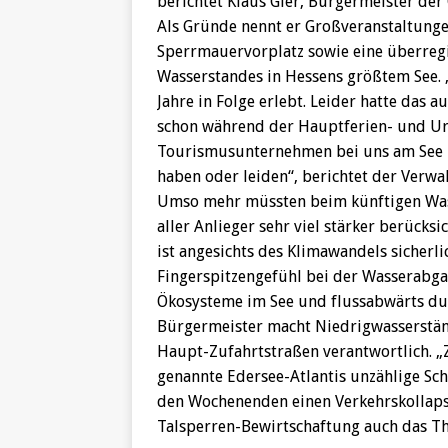
berichtet Klaus Gier, Bürgermeister der
Als Gründe nennt er Großveranstaltun
Sperrmauervorplatz sowie eine überreg
Wasserstandes in Hessens größtem See.
Jahre in Folge erlebt. Leider hatte das
schon während der Hauptferien- und Url
Tourismusunternehmen bei uns am See u
haben oder leiden“, berichtet der Verwa
Umso mehr müssten beim künftigen Was
aller Anlieger sehr viel stärker berück
ist angesichts des Klimawandels sicherli
Fingerspitzengefühl bei der Wasserabga
Ökosysteme im See und flussabwärts dur
Bürgermeister macht Niedrigwasserstän
Haupt-Zufahrtstraßen verantwortlich. „
genannte Edersee-Atlantis unzählige Sch
den Wochenenden einen Verkehrskollaps
Talsperren-Bewirtschaftung auch das Th