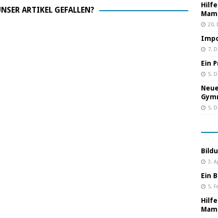
Hilf
NSER ARTIKEL GEFALLEN?
Mama
20.
Impo
7. 
Ein 
5. 
Neue
Gym
5. 
Bild
3. A
Ein B
5. F
Hilf
Mama