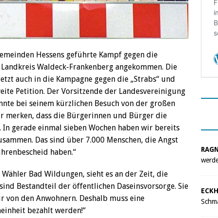
 Gemeinden Hessens geführte Kampf gegen die
m Landkreis Waldeck-Frankenberg angekommen. Die
jetzt auch in die Kampagne gegen die „Strabs“ und
eite Petition. Der Vorsitzende der Landesvereinigung
nnte bei seinem kürzlichen Besuch von der großen
Wir merken, dass die Bürgerinnen und Bürger die
. In gerade einmal sieben Wochen haben wir bereits
zusammen. Das sind über 7.000 Menschen, die Angst
RAG
hrenbescheid haben.“
werde
 Wähler Bad Wildungen, sieht es an der Zeit, die
sind Bestandteil der öffentlichen Daseinsvorsorge. Sie
ECKH
ur von den Anwohnern. Deshalb muss eine
Schma
inheit bezahlt werden!“