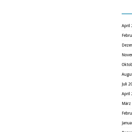
April
Febru
Deze
Nove
Okto
Augu
Juli 
April
März
Febru
Janua