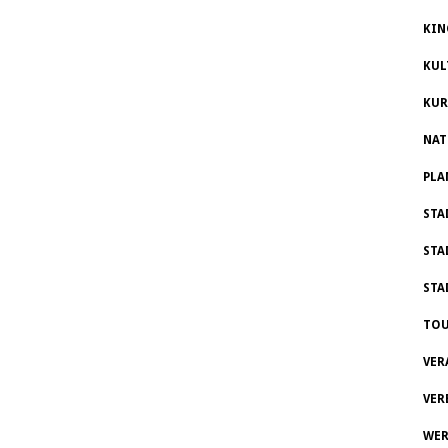
KIN
KUL
KUR
NAT
PLA
STA
STA
STA
TOU
VER
VER
WER