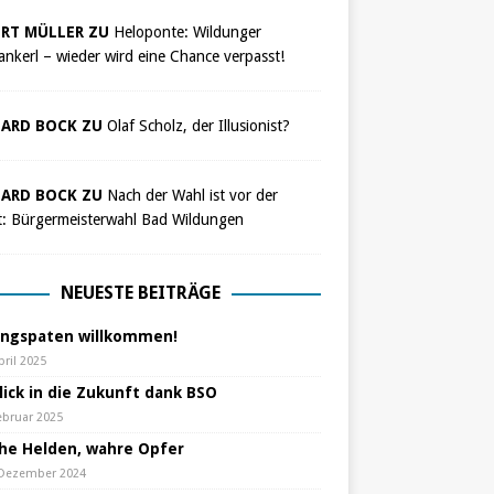
RT MÜLLER ZU
Heloponte: Wildunger
nkerl – wieder wird eine Chance verpasst!
ARD BOCK ZU
Olaf Scholz, der Illusionist?
ARD BOCK ZU
Nach der Wahl ist vor der
t: Bürgermeisterwahl Bad Wildungen
NEUESTE BEITRÄGE
ungspaten willkommen!
pril 2025
lick in die Zukunft dank BSO
ebruar 2025
che Helden, wahre Opfer
 Dezember 2024