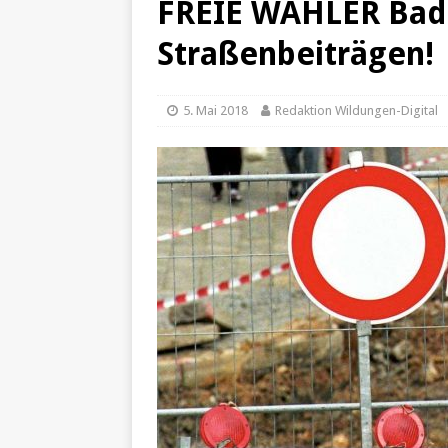
FREIE WÄHLER Bad
[ 25. Dezember 2024 ]
Fals
Straßenbeiträgen!
[ 20. Dezember 2024 ]
Hilf
[ 7. Dezember 2024 ]
Impon
5. Mai 2018
Redaktion Wildungen-Digital
[ 24. Januar 2022 ]
Tempor