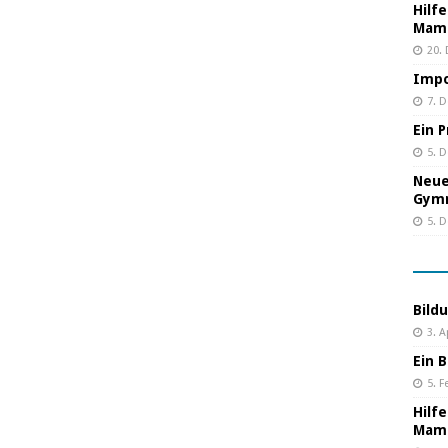
Hilf
Mama
20.
Impo
7. 
Ein 
5. 
Neue
Gym
5. 
Bild
3. A
Ein B
5. F
Hilf
Mama