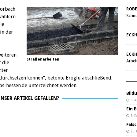
Korbach
ROBE
Schma
Wählern
ie
in der
ECKH
ECKH
weiteren
Straßenarbeiten
Arbei
r die
nter
urchsetzen können“, betonte Eroglu abschließend.
bs-hessen.de unterzeichnet werden.
Bild
NSER ARTIKEL GEFALLEN?
3. A
Ein B
5. F
Fals
25.