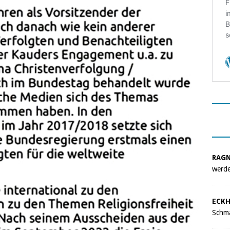
RAG
werde
ECKH
Schma