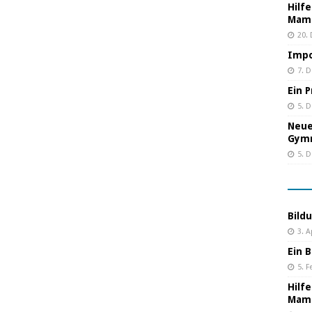
Hilf
Mama
20.
Impo
7. 
Ein 
5. 
Neue
Gym
5. 
Bild
3. A
Ein B
5. F
Hilf
Mama