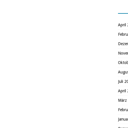
April
Febru
Deze
Nove
Okto
Augu
Juli 
April
März
Febru
Janua