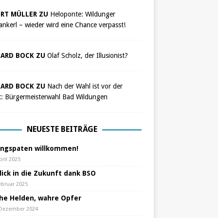
RT MÜLLER ZU
Heloponte: Wildunger
nkerl – wieder wird eine Chance verpasst!
ARD BOCK ZU
Olaf Scholz, der Illusionist?
ARD BOCK ZU
Nach der Wahl ist vor der
t: Bürgermeisterwahl Bad Wildungen
NEUESTE BEITRÄGE
ungspaten willkommen!
pril 2025
lick in die Zukunft dank BSO
ebruar 2025
che Helden, wahre Opfer
 Dezember 2024