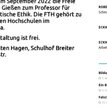
ROBE
Schma
ECKH
ECKH
Arbei
Bild
3. A
Ein B
5. F
Fals
25.