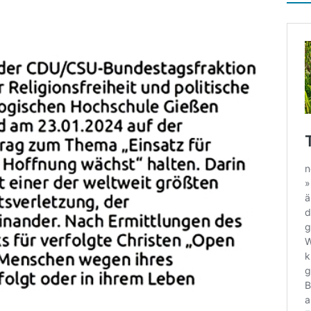
che Helden, wahre Opfer
ALLGEMEIN
e bei Entscheidungsfindung für die Mamas und Papas
ALLGEMEIN
ierender Vorlesewettbewerb am GSG
ALLGEMEIN
a mutantur,
ALLGEMEIN