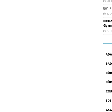
20.
Ein 
5. 
Neue
Gym
5. 
ADA
BAD
BÜR
BÜR
COR
EDE
GSG