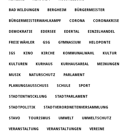
BAD WILDUNGEN
BERGHEIM
BÜRGERMEISTER
BÜRGERMEISTERWAHLKAMPF
CORONA
CORONAKRISE
DEMOKRATIE
EDERSEE
EDERTAL
EINZELHANDEL
FREIE WÄHLER
GSG
GYMNASIUM
HELOPONTE
IGS
KINO
KIRCHE
KOMMUNALWAHL
KULTUR
KULTUREN
KURHAUS
KURHAUSAREAL
MEINUNGEN
MUSIK
NATURSCHUTZ
PARLAMENT
PLANUNGSAUSSCHUSS
SCHULE
SPORT
STADTENTWICKLUNG
STADTPARLAMENT
STADTPOLITIK
STADTVERORDNETENVERSAMMLUNG
STAVO
TOURISMUS
UMWELT
UMWELTSCHUTZ
VERANSTALTUNG
VERANSTALTUNGEN
VEREINE