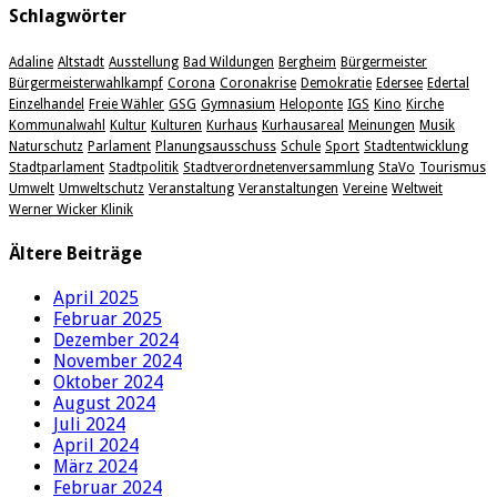
Schlagwörter
Adaline
Altstadt
Ausstellung
Bad Wildungen
Bergheim
Bürgermeister
Bürgermeisterwahlkampf
Corona
Coronakrise
Demokratie
Edersee
Edertal
Einzelhandel
Freie Wähler
GSG
Gymnasium
Heloponte
IGS
Kino
Kirche
Kommunalwahl
Kultur
Kulturen
Kurhaus
Kurhausareal
Meinungen
Musik
Naturschutz
Parlament
Planungsausschuss
Schule
Sport
Stadtentwicklung
Stadtparlament
Stadtpolitik
Stadtverordnetenversammlung
StaVo
Tourismus
Umwelt
Umweltschutz
Veranstaltung
Veranstaltungen
Vereine
Weltweit
Werner Wicker Klinik
Ältere Beiträge
April 2025
Februar 2025
Dezember 2024
November 2024
Oktober 2024
August 2024
Juli 2024
April 2024
März 2024
Februar 2024