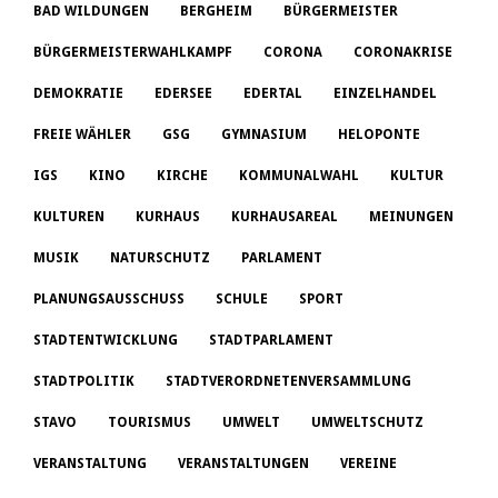
BAD WILDUNGEN
BERGHEIM
BÜRGERMEISTER
BÜRGERMEISTERWAHLKAMPF
CORONA
CORONAKRISE
DEMOKRATIE
EDERSEE
EDERTAL
EINZELHANDEL
FREIE WÄHLER
GSG
GYMNASIUM
HELOPONTE
IGS
KINO
KIRCHE
KOMMUNALWAHL
KULTUR
KULTUREN
KURHAUS
KURHAUSAREAL
MEINUNGEN
MUSIK
NATURSCHUTZ
PARLAMENT
PLANUNGSAUSSCHUSS
SCHULE
SPORT
STADTENTWICKLUNG
STADTPARLAMENT
STADTPOLITIK
STADTVERORDNETENVERSAMMLUNG
STAVO
TOURISMUS
UMWELT
UMWELTSCHUTZ
VERANSTALTUNG
VERANSTALTUNGEN
VEREINE