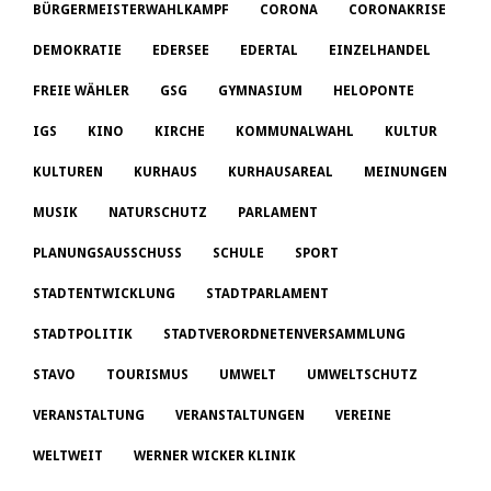
BÜRGERMEISTERWAHLKAMPF
CORONA
CORONAKRISE
DEMOKRATIE
EDERSEE
EDERTAL
EINZELHANDEL
FREIE WÄHLER
GSG
GYMNASIUM
HELOPONTE
IGS
KINO
KIRCHE
KOMMUNALWAHL
KULTUR
KULTUREN
KURHAUS
KURHAUSAREAL
MEINUNGEN
MUSIK
NATURSCHUTZ
PARLAMENT
PLANUNGSAUSSCHUSS
SCHULE
SPORT
STADTENTWICKLUNG
STADTPARLAMENT
STADTPOLITIK
STADTVERORDNETENVERSAMMLUNG
STAVO
TOURISMUS
UMWELT
UMWELTSCHUTZ
VERANSTALTUNG
VERANSTALTUNGEN
VEREINE
WELTWEIT
WERNER WICKER KLINIK