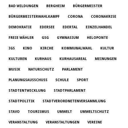
BAD WILDUNGEN
BERGHEIM
BÜRGERMEISTER
BÜRGERMEISTERWAHLKAMPF
CORONA
CORONAKRISE
DEMOKRATIE
EDERSEE
EDERTAL
EINZELHANDEL
FREIE WÄHLER
GSG
GYMNASIUM
HELOPONTE
IGS
KINO
KIRCHE
KOMMUNALWAHL
KULTUR
KULTUREN
KURHAUS
KURHAUSAREAL
MEINUNGEN
MUSIK
NATURSCHUTZ
PARLAMENT
PLANUNGSAUSSCHUSS
SCHULE
SPORT
STADTENTWICKLUNG
STADTPARLAMENT
STADTPOLITIK
STADTVERORDNETENVERSAMMLUNG
STAVO
TOURISMUS
UMWELT
UMWELTSCHUTZ
VERANSTALTUNG
VERANSTALTUNGEN
VEREINE