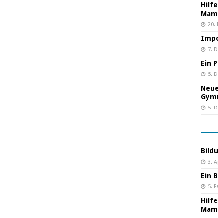
Hilf
Mama
20.
Impo
7. 
Ein 
5. 
Neue
Gym
5. 
Bild
3. A
Ein B
5. F
Hilf
Mama