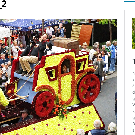
_2
che Helden, wahre Opfer
ALLGEMEIN
e bei Entscheidungsfindung für die Mamas und Papas
ALLGEMEIN
ierender Vorlesewettbewerb am GSG
ALLGEMEIN
a mutantur,
ALLGEMEIN