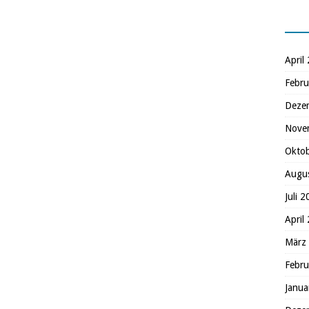
April
Febru
Deze
Nove
Okto
Augu
Juli 
April
März
Febru
Janua