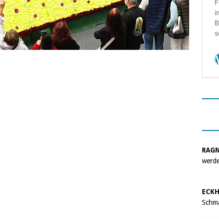
RAG
werde
ECKH
Schma