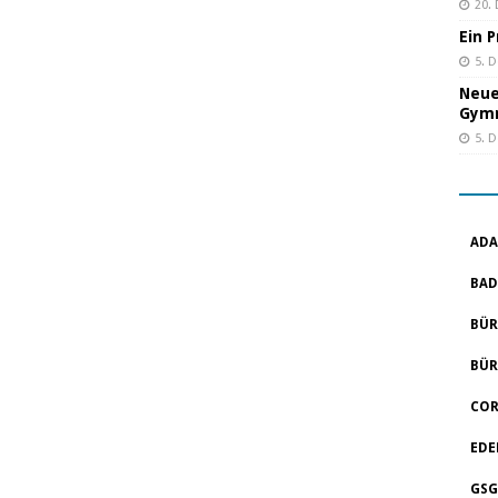
20.
Ein 
5. 
Neue
Gym
5. 
ADA
BAD
BÜR
BÜR
COR
EDE
GSG