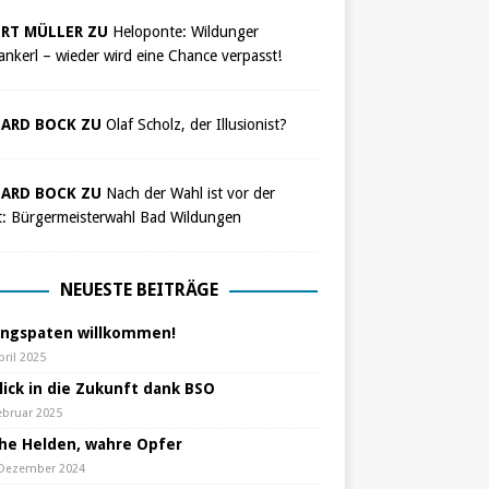
RT MÜLLER ZU
Heloponte: Wildunger
nkerl – wieder wird eine Chance verpasst!
ARD BOCK ZU
Olaf Scholz, der Illusionist?
ARD BOCK ZU
Nach der Wahl ist vor der
t: Bürgermeisterwahl Bad Wildungen
NEUESTE BEITRÄGE
ungspaten willkommen!
pril 2025
lick in die Zukunft dank BSO
ebruar 2025
che Helden, wahre Opfer
 Dezember 2024