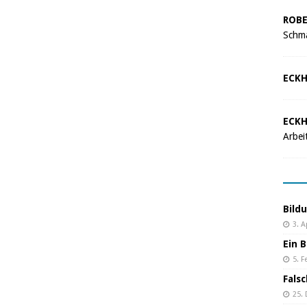
ROBE
Schma
ECKH
ECKH
Arbei
Bild
3. A
Ein B
5. F
Fals
25.