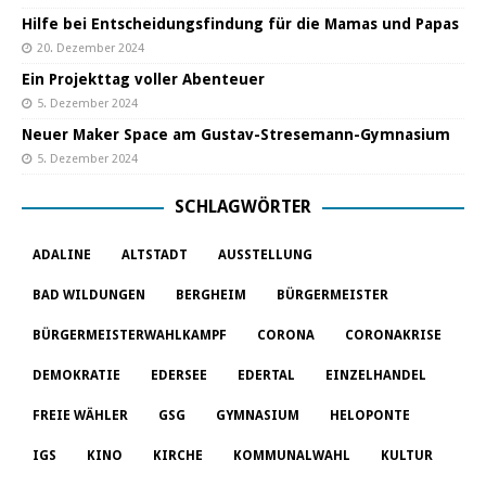
Hilfe bei Entscheidungsfindung für die Mamas und Papas
20. Dezember 2024
Ein Projekttag voller Abenteuer
5. Dezember 2024
Neuer Maker Space am Gustav-Stresemann-Gymnasium
5. Dezember 2024
SCHLAGWÖRTER
ADALINE
ALTSTADT
AUSSTELLUNG
BAD WILDUNGEN
BERGHEIM
BÜRGERMEISTER
BÜRGERMEISTERWAHLKAMPF
CORONA
CORONAKRISE
DEMOKRATIE
EDERSEE
EDERTAL
EINZELHANDEL
FREIE WÄHLER
GSG
GYMNASIUM
HELOPONTE
IGS
KINO
KIRCHE
KOMMUNALWAHL
KULTUR