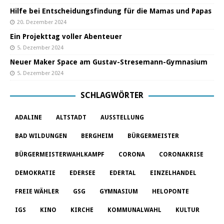
Hilfe bei Entscheidungsfindung für die Mamas und Papas
20. Dezember 2024
Ein Projekttag voller Abenteuer
5. Dezember 2024
Neuer Maker Space am Gustav-Stresemann-Gymnasium
5. Dezember 2024
SCHLAGWÖRTER
ADALINE
ALTSTADT
AUSSTELLUNG
BAD WILDUNGEN
BERGHEIM
BÜRGERMEISTER
BÜRGERMEISTERWAHLKAMPF
CORONA
CORONAKRISE
DEMOKRATIE
EDERSEE
EDERTAL
EINZELHANDEL
FREIE WÄHLER
GSG
GYMNASIUM
HELOPONTE
IGS
KINO
KIRCHE
KOMMUNALWAHL
KULTUR