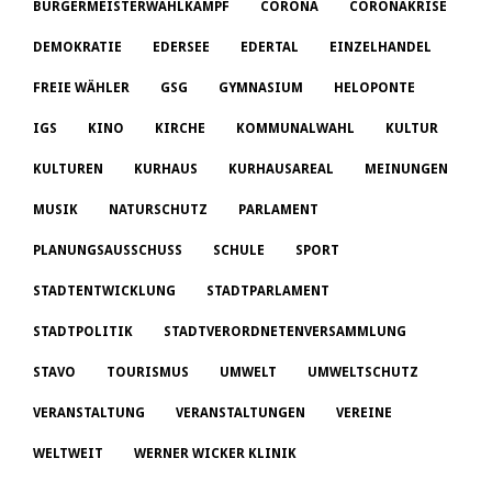
BÜRGERMEISTERWAHLKAMPF
CORONA
CORONAKRISE
DEMOKRATIE
EDERSEE
EDERTAL
EINZELHANDEL
FREIE WÄHLER
GSG
GYMNASIUM
HELOPONTE
IGS
KINO
KIRCHE
KOMMUNALWAHL
KULTUR
KULTUREN
KURHAUS
KURHAUSAREAL
MEINUNGEN
MUSIK
NATURSCHUTZ
PARLAMENT
PLANUNGSAUSSCHUSS
SCHULE
SPORT
STADTENTWICKLUNG
STADTPARLAMENT
STADTPOLITIK
STADTVERORDNETENVERSAMMLUNG
STAVO
TOURISMUS
UMWELT
UMWELTSCHUTZ
VERANSTALTUNG
VERANSTALTUNGEN
VEREINE
WELTWEIT
WERNER WICKER KLINIK